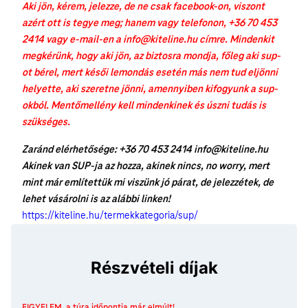
Aki jön, kérem, jelezze, de ne csak facebook-on, viszont
azért ott is tegye meg; hanem vagy telefonon, +36 70 453
2414 vagy e-mail-en a info@kiteline.hu címre. Mindenkit
megkérünk, hogy aki jön, az biztosra mondja, főleg aki sup-
ot bérel, mert késői lemondás esetén más nem tud eljönni
helyette, aki szeretne jönni, amennyiben kifogyunk a sup-
okból. Mentőmellény kell mindenkinek és úszni tudás is
szükséges.
Zaránd elérhetősége: +36 70 453 2414 info@kiteline.hu
Akinek van SUP-ja az hozza, akinek nincs, no worry, mert
mint már említettük mi viszünk jó párat, de jelezzétek, de
lehet vásárolni is az alábbi linken!
https://kiteline.hu/termekkategoria/sup/
Részvételi díjak
FIGYELEM, a túra időpontja már elmúlt!