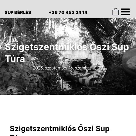
SUP BÉRLÉS
+36 70 453 24 14
Szigetszentmiklós Őszi Sup
Túra
2023. szeptember 16. szombat 10:00
Szigetszentmiklós Őszi Sup