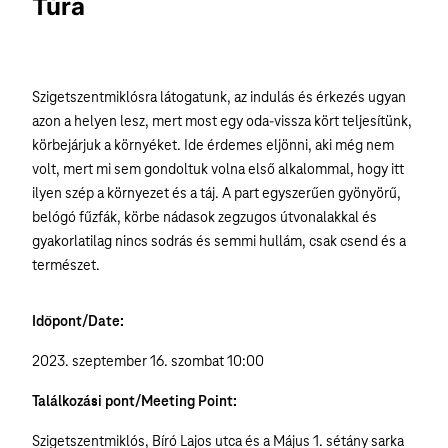
Túra
Szigetszentmiklósra látogatunk, az indulás és érkezés ugyan
azon a helyen lesz, mert most egy oda-vissza kört teljesítünk,
körbejárjuk a környéket. Ide érdemes eljönni, aki még nem
volt, mert mi sem gondoltuk volna első alkalommal, hogy itt
ilyen szép a környezet és a táj. A part egyszerűen gyönyörű,
belógó fűzfák, körbe nádasok zegzugos útvonalakkal és
gyakorlatilag nincs sodrás és semmi hullám, csak csend és a
természet.
Időpont/Date:
2023. szeptember 16. szombat 10:00
Találkozási pont/Meeting Point:
Szigetszentmiklós, Bíró Lajos utca és a Május 1. sétány sarka