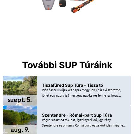
További SUP Túráink
Tiszafüred Sup Túra - Tisza tó
Idén ősszel is újra két napra megyünk, (bár aki szeretne,
jöhet egy napra is ) mert egy nap kevés lenne rá, hogy
szept. 5.
megnézzük Tiszafüred csodálatos növény és állatvilágát.
Mindkét nap két különböző útvonalon bejárjuk a lehető
legtöbb és legszebb részeket ahol a legkevesebb
Szentendre - Római-part Sup Túra
motorcsónak van és szombat este egy jó bográcsozást is
Végre "csak" 34 fok lesz, igazi nyári idő, így irány
tartunk remek nyári hangulatban. Sokan már pénteken is
Szentendre és onnan a Római part, ezt a kört idén még nem
lemegyünk, így reggel nyugodt készülődéssel indulhatunk
aug. 9.
eveztük le, pedig ezt is nagyon szeretjük. A szentendrei
az aznapi túránkra.