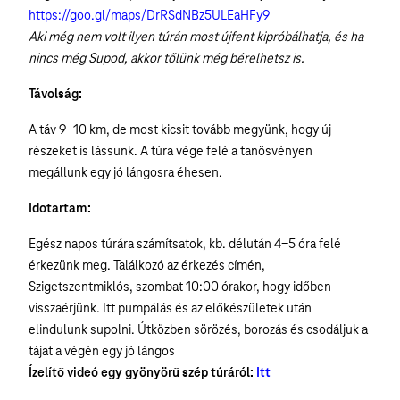
https://goo.gl/maps/DrRSdNBz5ULEaHFy9
Aki még nem volt ilyen túrán most újfent kipróbálhatja, és ha
nincs még Supod, akkor tőlünk még bérelhetsz is.
Távolság:
A táv 9-10 km, de most kicsit tovább megyünk, hogy új
részeket is lássunk. A túra vége felé a tanösvényen
megállunk egy jó lángosra éhesen.
Időtartam:
Egész napos túrára számítsatok, kb. délután 4-5 óra felé
érkezünk meg. Találkozó az érkezés címén,
Szigetszentmiklós, szombat 10:00 órakor, hogy időben
visszaérjünk. Itt pumpálás és az előkészületek után
elindulunk supolni. Útközben sörözés, borozás és csodáljuk a
tájat a végén egy jó lángos
Ízelítő videó egy gyönyörű szép túráról:
Itt