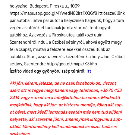
helyszíne: Budapest, Piroska u., 1039
https://maps.app.goo.gl/4YwedN82irs1XQGf8 Itt összeülünk
pár autóba illetve pár autót a helyszínen hagyunk, hogy a túra
végén a sofőrök el tudjanak jutni a startnál fenthagyott
autókhoz. Az evezés a Piroska utcai találkozó után
Szentendréről indul, a Czóbel sétányról, ahová együtt megy
fel a csapat, miután a felszerelésekkel összeültünk az
autókba: Start, azaz az evezés kezdetének a helyszíne: Czóbel
sétány, Szentendre http://goo.gl/maps/K3AFo
Ízelítő videó egy gyönyörű szép túráról:
Itt
Aki jön, kérem, jelezze, de ne csak facebook-on, viszont
azért ott is tegye meg; hanem vagy telefonon, +36 70 453
2414 vagy e-mail-en a info@kiteline.hu címre. Mindenkit
megkérünk, hogy aki jön, az biztosra mondja, főleg aki sup-
ot bérel, mert késői lemondás esetén más nem tud eljönni
helyette, aki szeretne jönni, amennyiben kifogyunk a sup-
okból. Mentőmellény kell mindenkinek és úszni tudás is
szükséges.