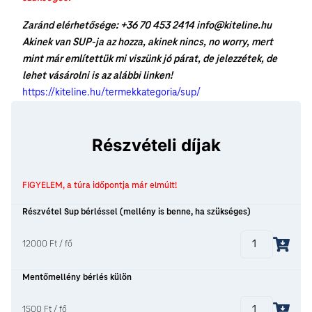
Zaránd elérhetősége: +36 70 453 2414 info@kiteline.hu
Akinek van SUP-ja az hozza, akinek nincs, no worry, mert
mint már említettük mi viszünk jó párat, de jelezzétek, de
lehet vásárolni is az alábbi linken!
https://kiteline.hu/termekkategoria/sup/
Részvételi díjak
FIGYELEM, a túra időpontja már elmúlt!
Részvétel Sup bérléssel (mellény is benne, ha szükséges)
12000 Ft / fő
Mentőmellény bérlés külön
1500 Ft / fő