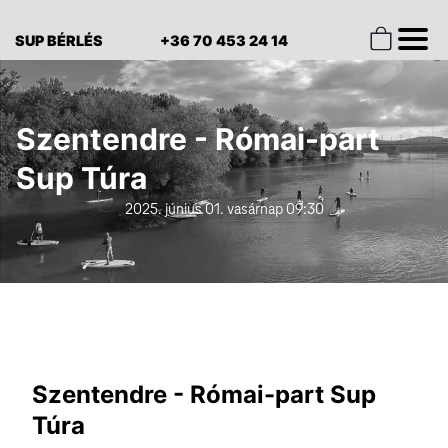
SUP BÉRLÉS
+36 70 453 24 14
Szentendre - Római-part
Sup Túra
2025. június 01. vasárnap 09:30
Szentendre - Római-part Sup
Túra