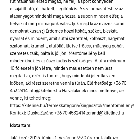
rutintalannak érzed magad, ne félj, a sport könnyedén
elsajátítható, és ha kell, segítünk is. A szalonnasütéshez az
alapanyagot mindenki maga hozza, a supon minden elfér, a
helyszínt meg mi magunk választjuk majd ki az evezés során
demokratikusan ;) Érdemes hozni itókát, széket, bicskát,
nyársat és mindent, amit sütni szeretnél, kolbászt, hagymát,
szalonnát, krumplit, alufóliát illetve fröccs, műanyag pohár,
szemetes zsák, balta is jól jön. Mentőmellény kell
mindenkinek és az úszó tudás is szükséges. A túra minimum
10 fő esetén jön létre, minden más esetben nem lesz
megtartva, ezért is fontos, hogy mindenki jelentkezzen
időben, aki részt szeretne venni a túrán. Elérhetőség: +36 70
453 2414 info@kiteline.hu Ha valakinek nincs mellénye, de
venne, itt teheti meg:
https://kiteline.hu/termekkategoria/kiegeszitok/mentomelleny/
Kontakt: Duska Zaránd +36 70 4532414 zarand@kiteline.hu
Időtartam:
Találkozó: 2025. június 1. Vasárnap 9:30 órakor Találkozó