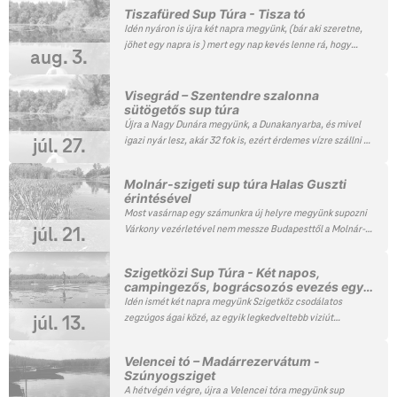
érezni belőle semmit. A Duna ezen szakasza csodaszép, így
vagy megesszük a supon az elemózsiát. Hozzatok
Tiszafüred Sup Túra - Tisza tó
érdemes velünk tartani.
lehetősleg olyan sütni valót, melyet nem muszáj megsütni
Idén nyáron is újra két napra megyünk, (bár aki szeretne,
🙂
jöhet egy napra is ) mert egy nap kevés lenne rá, hogy
aug. 3.
megnézzük Tiszafüred csodálatos növény és állatvilágát.
Mindkét nap két különböző útvonalon bejárjuk a lehető
legtöbb és legszebb részeket ahol a legkevesebb
Visegrád – Szentendre szalonna
sütögetős sup túra
motorcsónak van és szombat este egy jó bográcsozást is
tartunk remek nyári hangulatban.
Újra a Nagy Dunára megyünk, a Dunakanyarba, és mivel
igazi nyár lesz, akár 32 fok is, ezért érdemes vízre szállni és
júl. 27.
velünk tartani. Egészen Visegrádig megyünk, ahol
elcsúszunk a vár alatt, átevezünk egy csodálatos szigetre,
Molnár-szigeti sup túra Halas Guszti
egy csendesebb helyen szalonnát sütünk és betévedünk
érintésével
pár elhagyatottabb igen szép részére a Dunának, ahonnan
Most vasárnap egy számunkra új helyre megyünk supozni
gyönyörű kilátás nyílik a pilisi hegyekre. Ezt az élményt
Várkony vezérletével nem messze Budapesttől a Molnár-
júl. 21.
most ne hagyd ki!
szigetre. A sziget nagyon szép és mi még sosem voltunk,
így újdonság lesz. Kivételesen nem sütögetni fogunk,
Szigetközi Sup Túra - Két napos,
hanem felevezünk a Halas Gusztiig és egy jó nagyot
campingezős, bográcsozós evezés egy
ebédelünk.
csodálatos helyszínen
Idén ismét két napra megyünk Szigetköz csodálatos
zegzúgos ágai közé, az egyik legkedveltebb viziút
júl. 13.
Magyarországon, mintha egy csodaszép labirintusban
eveznénk. Mindkét nap két különböző útvonalon
Velencei tó – Madárrezervátum -
megpróbáljuk bejárni a lehető legtöbb és legszebb
Szúnyogsziget
részeket, ami persze lehetetlen. Ha a vízállás magasabb,
A hétvégén végre, újra a Velencei tóra megyünk sup