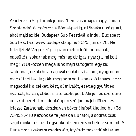
Az idei első Sup túránk június .1-én, vasárnap a nagy Dunán
Szentendrétől egészen a Római-partig, a Piroska utcáig tart,
ahol majd az idei Budapest Sup Fesztivál is indul! Budapest
Sup Fesztivál www.budapestsup.hu 2025. június 28. Ne
feledjétek! Végre szép, igazán meleg időt mondanak,
napsütés, sokaknak még másnap de igazi nyár :) ...mi kell
még?!?! Útközben megállunk majd sütögetni egy kis
szalonnát, de aki hoz magával csokit és banánt, nyugodtan
megsütheti azt is ;) Aki még nem volt, annak jó tanács, hozz
magaddal kis széket, kést, sütnivalót, esetleg gyufát és
nyársat, ha van, abból is a teleszkópost. Aki jön és szeretne
deszkát bérelni, mindenképpen szóljon majd időben, és
jelezze Zarándnak, deszka van bőven! info@kiteline.hu +36
70 453 2410 Kezdők se féljenek a Dunától, a sodrás csak
segít minket és bent egyébként sem érezni belőle semmit. A
Duna ezen szakasza csodaszép, így érdemes velünk tartani.