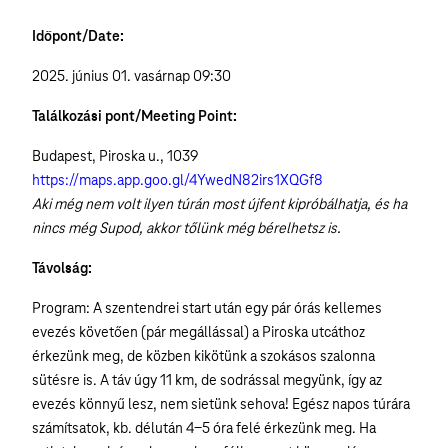
Időpont/Date:
2025. június 01. vasárnap 09:30
Találkozási pont/Meeting Point:
Budapest, Piroska u., 1039
https://maps.app.goo.gl/4YwedN82irs1XQGf8
Aki még nem volt ilyen túrán most újfent kipróbálhatja, és ha
nincs még Supod, akkor tőlünk még bérelhetsz is.
Távolság:
Program: A szentendrei start után egy pár órás kellemes
evezés követően (pár megállással) a Piroska utcáthoz
érkezünk meg, de közben kikötünk a szokásos szalonna
sütésre is. A táv úgy 11 km, de sodrással megyünk, így az
evezés könnyű lesz, nem sietünk sehova! Egész napos túrára
számítsatok, kb. délután 4-5 óra felé érkezünk meg. Ha