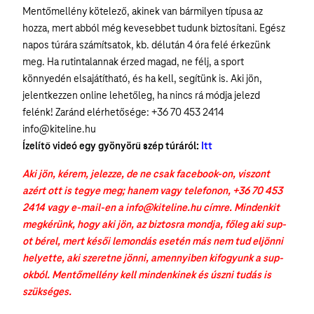
Mentőmellény kötelező, akinek van bármilyen típusa az
hozza, mert abból még kevesebbet tudunk biztosítani. Egész
napos túrára számítsatok, kb. délután 4 óra felé érkezünk
meg. Ha rutintalannak érzed magad, ne félj, a sport
könnyedén elsajátítható, és ha kell, segítünk is. Aki jön,
jelentkezzen online lehetőleg, ha nincs rá módja jelezd
felénk! Zaránd elérhetősége: +36 70 453 2414
info@kiteline.hu
Ízelítő videó egy gyönyörű szép túráról:
Itt
Aki jön, kérem, jelezze, de ne csak facebook-on, viszont
azért ott is tegye meg; hanem vagy telefonon, +36 70 453
2414 vagy e-mail-en a info@kiteline.hu címre. Mindenkit
megkérünk, hogy aki jön, az biztosra mondja, főleg aki sup-
ot bérel, mert késői lemondás esetén más nem tud eljönni
helyette, aki szeretne jönni, amennyiben kifogyunk a sup-
okból. Mentőmellény kell mindenkinek és úszni tudás is
szükséges.