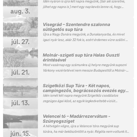
Idén nyáron is újra két napra megyünk, (bár aki szeretne,
🙂
jöhet egy napra is ) mert egy nap kevés lenne rá, hogy
aug. 3.
megnézzük Tiszafüred csodálatos növény és állatvilágát.
Mindkét nap két különböző útvonalon bejárjuk a lehető
legtöbb és legszebb részeket ahol a legkevesebb
Visegrád – Szentendre szalonna
sütögetős sup túra
motorcsónak van és szombat este egy jó bográcsozást is
tartunk remek nyári hangulatban.
Újra a Nagy Dunára megyünk, a Dunakanyarba, és mivel
igazi nyár lesz, akár 32 fok is, ezért érdemes vízre szállni és
júl. 27.
velünk tartani. Egészen Visegrádig megyünk, ahol
elcsúszunk a vár alatt, átevezünk egy csodálatos szigetre,
Molnár-szigeti sup túra Halas Guszti
egy csendesebb helyen szalonnát sütünk és betévedünk
érintésével
pár elhagyatottabb igen szép részére a Dunának, ahonnan
Most vasárnap egy számunkra új helyre megyünk supozni
gyönyörű kilátás nyílik a pilisi hegyekre. Ezt az élményt
Várkony vezérletével nem messze Budapesttől a Molnár-
júl. 21.
most ne hagyd ki!
szigetre. A sziget nagyon szép és mi még sosem voltunk,
így újdonság lesz. Kivételesen nem sütögetni fogunk,
Szigetközi Sup Túra - Két napos,
hanem felevezünk a Halas Gusztiig és egy jó nagyot
campingezős, bográcsozós evezés egy
ebédelünk.
csodálatos helyszínen
Idén ismét két napra megyünk Szigetköz csodálatos
zegzúgos ágai közé, az egyik legkedveltebb viziút
júl. 13.
Magyarországon, mintha egy csodaszép labirintusban
eveznénk. Mindkét nap két különböző útvonalon
Velencei tó – Madárrezervátum -
megpróbáljuk bejárni a lehető legtöbb és legszebb
Szúnyogsziget
részeket, ami persze lehetetlen. Ha a vízállás magasabb,
A hétvégén végre, újra a Velencei tóra megyünk sup
akkor szinte raftingolni is lehet majd egy két helyen 😉
túrára, ha már beköszöntött a nyár. Régóta nem voltunk itt,
jún. 15.
hatalmas élmény akár kezdőknek is. Kiemelnénk a túra