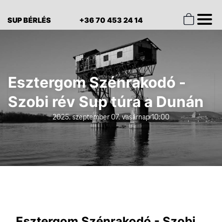
SUP BÉRLÉS
+36 70 453 24 14
Esztergom Szénrakodó -
Szobi rév Sup túra a Dunán
2025. szeptember 07. vasárnap 10:00
Esztergom Szénrakodó - Szobi