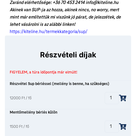
Zaránd elérhetősége: +36 70 453 2414 info@kiteline.hu
Akinek van SUP-ja az hozza, akinek nincs, no worry, mert
mint már említettük mi viszünk jó párat, de jelezzétek, de
lehet vásárolni is az alábbi linken!
https://kiteline.hu/termekkategoria/sup/
Részvételi díjak
FIGYELEM, a túra időpontja már elmúlt!
Részvétel Sup bérléssel (mellény is benne, ha szükséges)
12000 Ft / fő
Mentőmellény bérlés külön
1500 Ft / fő