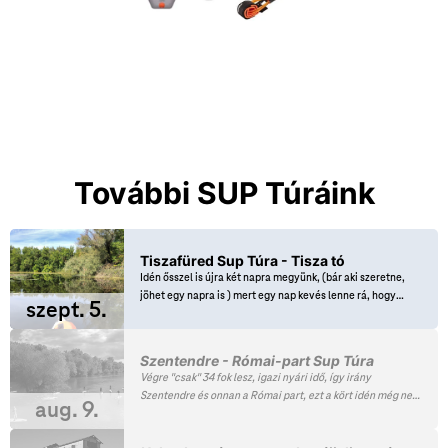
További SUP Túráink
Tiszafüred Sup Túra - Tisza tó
Idén ősszel is újra két napra megyünk, (bár aki szeretne,
jöhet egy napra is ) mert egy nap kevés lenne rá, hogy
szept. 5.
megnézzük Tiszafüred csodálatos növény és állatvilágát.
Mindkét nap két különböző útvonalon bejárjuk a lehető
legtöbb és legszebb részeket ahol a legkevesebb
Szentendre - Római-part Sup Túra
motorcsónak van és szombat este egy jó bográcsozást is
Végre "csak" 34 fok lesz, igazi nyári idő, így irány
tartunk remek nyári hangulatban. Sokan már pénteken is
Szentendre és onnan a Római part, ezt a kört idén még nem
lemegyünk, így reggel nyugodt készülődéssel indulhatunk
aug. 9.
eveztük le, pedig ezt is nagyon szeretjük. A szentendrei
az aznapi túránkra.
start után egy pár órás kellemes evezés követően (pár