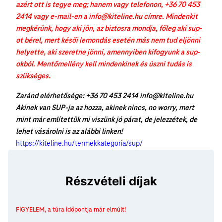
azért ott is tegye meg; hanem vagy telefonon, +36 70 453
2414 vagy e-mail-en a info@kiteline.hu címre. Mindenkit
megkérünk, hogy aki jön, az biztosra mondja, főleg aki sup-
ot bérel, mert késői lemondás esetén más nem tud eljönni
helyette, aki szeretne jönni, amennyiben kifogyunk a sup-
okból. Mentőmellény kell mindenkinek és úszni tudás is
szükséges.
Zaránd elérhetősége: +36 70 453 2414 info@kiteline.hu
Akinek van SUP-ja az hozza, akinek nincs, no worry, mert
mint már említettük mi viszünk jó párat, de jelezzétek, de
lehet vásárolni is az alábbi linken!
https://kiteline.hu/termekkategoria/sup/
Részvételi díjak
FIGYELEM, a túra időpontja már elmúlt!