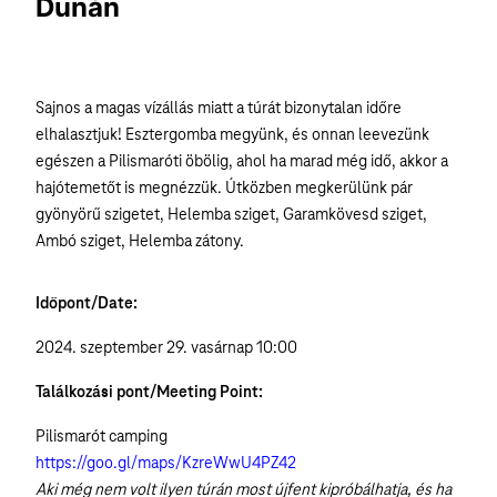
Dunán
Sajnos a magas vízállás miatt a túrát bizonytalan időre
elhalasztjuk! Esztergomba megyünk, és onnan leevezünk
egészen a Pilismaróti öbölig, ahol ha marad még idő, akkor a
hajótemetőt is megnézzük. Útközben megkerülünk pár
gyönyörű szigetet, Helemba sziget, Garamkövesd sziget,
Ambó sziget, Helemba zátony.
Időpont/Date:
2024. szeptember 29. vasárnap 10:00
Találkozási pont/Meeting Point:
Pilismarót camping
https://goo.gl/maps/KzreWwU4PZ42
Aki még nem volt ilyen túrán most újfent kipróbálhatja, és ha