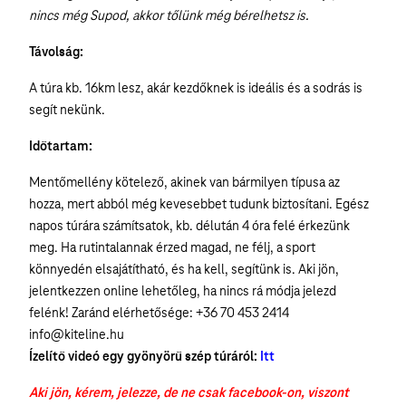
nincs még Supod, akkor tőlünk még bérelhetsz is.
Távolság:
A túra kb. 16km lesz, akár kezdőknek is ideális és a sodrás is
segít nekünk.
Időtartam:
Mentőmellény kötelező, akinek van bármilyen típusa az
hozza, mert abból még kevesebbet tudunk biztosítani. Egész
napos túrára számítsatok, kb. délután 4 óra felé érkezünk
meg. Ha rutintalannak érzed magad, ne félj, a sport
könnyedén elsajátítható, és ha kell, segítünk is. Aki jön,
jelentkezzen online lehetőleg, ha nincs rá módja jelezd
felénk! Zaránd elérhetősége: +36 70 453 2414
info@kiteline.hu
Ízelítő videó egy gyönyörű szép túráról:
Itt
Aki jön, kérem, jelezze, de ne csak facebook-on, viszont