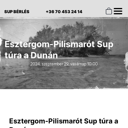
SUP BÉRLÉS
+36 70 453 24 14
Esztergom-Pilismarót Sup
túra a Dunán
2024. szeptember 29. vasárnap 10:00
Esztergom-Pilismarót Sup túra a