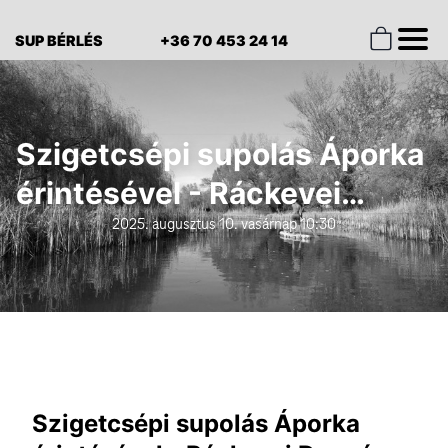
SUP BÉRLÉS
+36 70 453 24 14
Szigetcsépi supolás Áporka
érintésével - Ráckevei
Dunaág
2025. augusztus 10. vasárnap 10:30
Szigetcsépi supolás Áporka