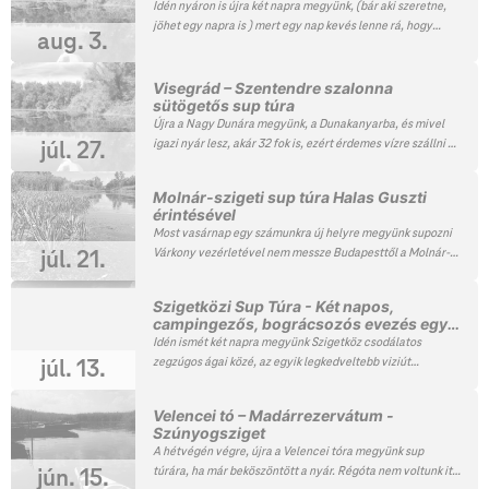
Idén nyáron is újra két napra megyünk, (bár aki szeretne,
🙂
jöhet egy napra is ) mert egy nap kevés lenne rá, hogy
aug. 3.
megnézzük Tiszafüred csodálatos növény és állatvilágát.
Mindkét nap két különböző útvonalon bejárjuk a lehető
legtöbb és legszebb részeket ahol a legkevesebb
Visegrád – Szentendre szalonna
sütögetős sup túra
motorcsónak van és szombat este egy jó bográcsozást is
tartunk remek nyári hangulatban.
Újra a Nagy Dunára megyünk, a Dunakanyarba, és mivel
igazi nyár lesz, akár 32 fok is, ezért érdemes vízre szállni és
júl. 27.
velünk tartani. Egészen Visegrádig megyünk, ahol
elcsúszunk a vár alatt, átevezünk egy csodálatos szigetre,
Molnár-szigeti sup túra Halas Guszti
egy csendesebb helyen szalonnát sütünk és betévedünk
érintésével
pár elhagyatottabb igen szép részére a Dunának, ahonnan
Most vasárnap egy számunkra új helyre megyünk supozni
gyönyörű kilátás nyílik a pilisi hegyekre. Ezt az élményt
Várkony vezérletével nem messze Budapesttől a Molnár-
júl. 21.
most ne hagyd ki!
szigetre. A sziget nagyon szép és mi még sosem voltunk,
így újdonság lesz. Kivételesen nem sütögetni fogunk,
Szigetközi Sup Túra - Két napos,
hanem felevezünk a Halas Gusztiig és egy jó nagyot
campingezős, bográcsozós evezés egy
ebédelünk.
csodálatos helyszínen
Idén ismét két napra megyünk Szigetköz csodálatos
zegzúgos ágai közé, az egyik legkedveltebb viziút
júl. 13.
Magyarországon, mintha egy csodaszép labirintusban
eveznénk. Mindkét nap két különböző útvonalon
Velencei tó – Madárrezervátum -
megpróbáljuk bejárni a lehető legtöbb és legszebb
Szúnyogsziget
részeket, ami persze lehetetlen. Ha a vízállás magasabb,
A hétvégén végre, újra a Velencei tóra megyünk sup
akkor szinte raftingolni is lehet majd egy két helyen 😉
túrára, ha már beköszöntött a nyár. Régóta nem voltunk itt,
jún. 15.
hatalmas élmény akár kezdőknek is. Kiemelnénk a túra