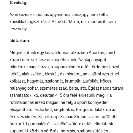
Távolság:
Az érkezés és indulás ugyanonnan lesz, így nem kell a
kocsikkal logisztikázni. A táv kb. 13 km, de a sodrás itt sem
lesz nagy.
Időtartam:
Megint sütünk egy kis szallonnát útközben Áporkán, mert
közért nem sok lesz és megéhezünk. Az alapanyagot
mindenki maga hozza, a supon minden elfér. Érdemes hozni
itókát, akár széket, bicskát, és mindent, amit sütni szeretnél,
kolbászt, hagymát, szalonnát, krumplit, alufóliát, fröccs,
műanyag pohár, szemetes zsák, balta, stb. Egész napos túrára
számítsatok, kb. délután 4-5 óra felé érkezünk meg. Ha
rutintalannak érzed magad, ne félj, a sport könnyedén
elsajátítható, és ha kell, segítünk is. Program: Találkozó az
érkezés címén, Szigetcsépi Szabad Strand, vasárnap 10:30
órakor. Itt pumpálás és az előkészületek után elindulunk
supolni. Útközben sörözés, borozás, szallonasütés és