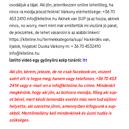
csodáljuk a tájat. Aki jön, jelentkezzen online lehetőleg, ha
nincs rá módja jelezd felénk! Várkony elérhetősége: +36 70
453 2410 info@kiteline.hu Akinek van SUP-ja az hozza, akinek
nincs, no worry, mert mint már említettük mi viszünk jó párat,
de jelezzétek, de lehet vásárolni is az alábbi linken!
https://kiteline.hu/termekkategoria/sup/ Ha kérdés van,
írjatok, hívjatok! Duska Várkony m: + 36 70 4532410
info@kiteline.hu
Ízelítő videó egy gyönyörű szép túráról:
Itt
Aki jön, kérem, jelezze, de ne csak facebook-on, viszont
azért ott is tegye meg; hanem vagy telefonon, +36 70 453
2414 vagy e-mail-en a info@kiteline.hu címre. Mindenkit
megkérünk, hogy aki jön, az biztosra mondja, főleg aki sup-
ot bérel, mert késői lemondás esetén más nem tud eljönni
helyette, aki szeretne jönni, amennyiben kifogyunk a sup-
okból. Mentőmellény kell mindenkinek és úszni tudás is
szükséges.