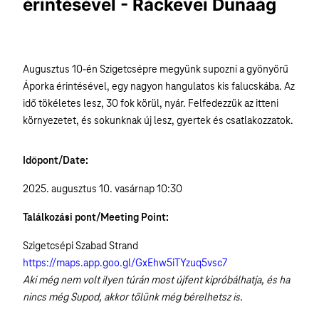
érintésével - Ráckevei Dunaág
Augusztus 10-én Szigetcsépre megyünk supozni a gyönyörű
Áporka érintésével, egy nagyon hangulatos kis falucskába. Az
idő tökéletes lesz, 30 fok körül, nyár. Felfedezzük az itteni
környezetet, és sokunknak új lesz, gyertek és csatlakozzatok.
Időpont/Date:
2025. augusztus 10. vasárnap 10:30
Találkozási pont/Meeting Point:
Szigetcsépi Szabad Strand
https://maps.app.goo.gl/GxEhw5iTYzuq5vsc7
Aki még nem volt ilyen túrán most újfent kipróbálhatja, és ha
nincs még Supod, akkor tőlünk még bérelhetsz is.