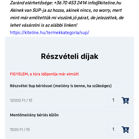
Zaránd elérhetősége: +36 70 453 2414 info@kiteline.hu
Akinek van SUP-ja az hozza, akinek nincs, no worry, mert
mint már említettük mi viszünk jó párat, de jelezzétek, de
lehet vásárolni is az alábbi linken!
https://kiteline.hu/termekkategoria/sup/
Részvételi díjak
FIGYELEM, a túra időpontja már elmúlt!
Részvétel Sup bérléssel (mellény is benne, ha szükséges)
12000 Ft / fő
Mentőmellény bérlés külön
1500 Ft / fő