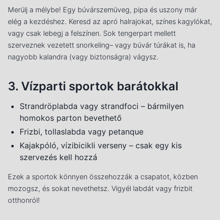
Merülj a mélybe! Egy búvárszemüveg, pipa és uszony már
elég a kezdéshez. Keresd az apró halrajokat, színes kagylókat,
vagy csak lebegj a felszínen. Sok tengerpart mellett
szerveznek vezetett snorkeling– vagy búvár túrákat is, ha
nagyobb kalandra (vagy biztonságra) vágysz.
3. Vízparti sportok barátokkal
Strandröplabda vagy strandfoci – bármilyen
homokos parton bevethető
Frizbi, tollaslabda vagy petanque
Kajakpóló, vízibicikli verseny – csak egy kis
szervezés kell hozzá
Ezek a sportok könnyen összehozzák a csapatot, közben
mozogsz, és sokat nevethetsz. Vigyél labdát vagy frizbit
otthonról!