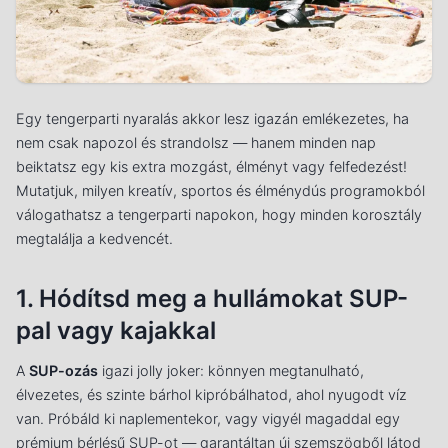
Egy tengerparti nyaralás akkor lesz igazán emlékezetes, ha
nem csak napozol és strandolsz — hanem minden nap
beiktatsz egy kis extra mozgást, élményt vagy felfedezést!
Mutatjuk, milyen kreatív, sportos és élménydús programokból
válogathatsz a tengerparti napokon, hogy minden korosztály
megtalálja a kedvencét.
1. Hódítsd meg a hullámokat SUP-
pal vagy kajakkal
A
SUP-ozás
igazi jolly joker: könnyen megtanulható,
élvezetes, és szinte bárhol kipróbálhatod, ahol nyugodt víz
van. Próbáld ki naplementekor, vagy vigyél magaddal egy
prémium bérlésű SUP-ot — garantáltan új szemszögből látod